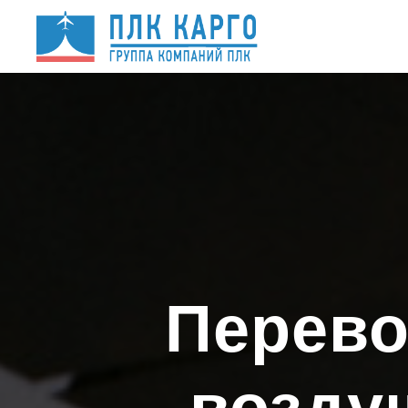
Перево
возду